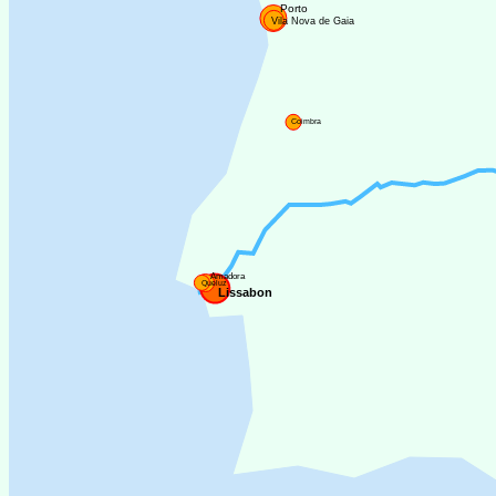
Porto
Vila Nova de Gaia
Coimbra
Amadora
Queluz
Lissabon