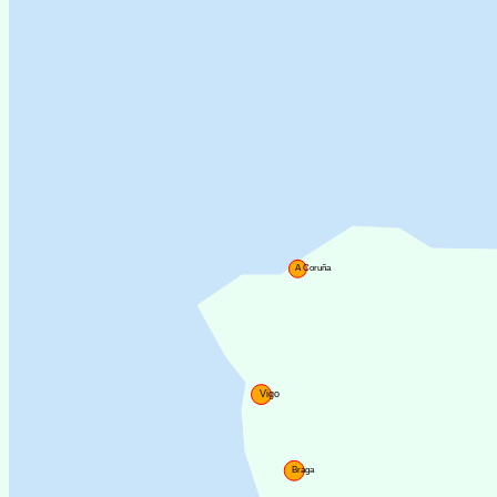
A Coruña
Vigo
Braga