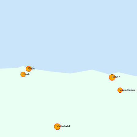
Gijón
Oviedo
Bilbao
Vitoria-Gasteiz
Valladolid