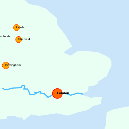
Leeds
nchester
Sheffield
Birmingham
London