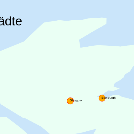
ädte
Edinburgh
Glasgow