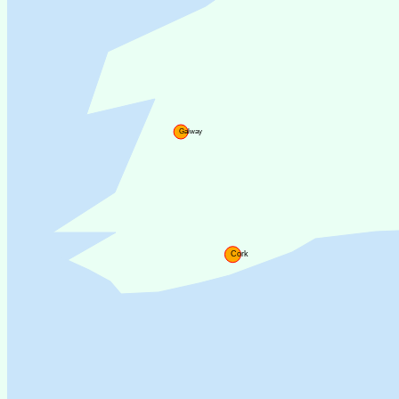
Galway
Cork