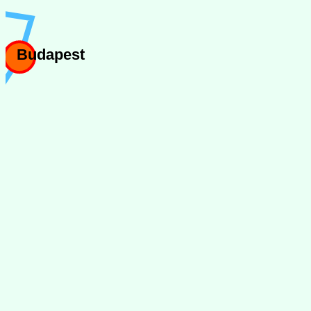
Budapest
Kecskemét
Szeged
Subotica