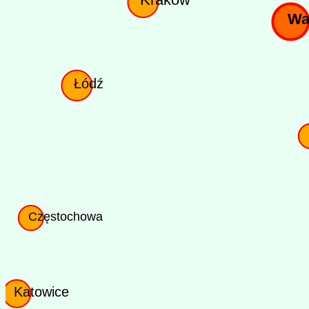
Wa
Łódź
Częstochowa
Katowice