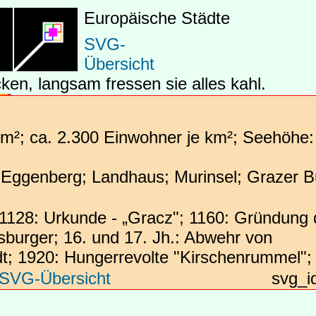
Europäische Städte
Berlin
SVG-
Übersicht
n, langsam fressen sie alles kahl.
Magdeburg
km²; ca. 2.300 Einwohner je km²; Seehöhe:
Eggenberg; Landhaus; Murinsel; Grazer B
Halle
Leipzig
 1128: Urkunde - „Gracz"; 1160: Gründung
burger; 16. und 17. Jh.: Abwehr von
Dre
dt; 1920: Hungerrevolte "Kirschenrummel";
Chemnitz
SVG-Übersicht
svg_i