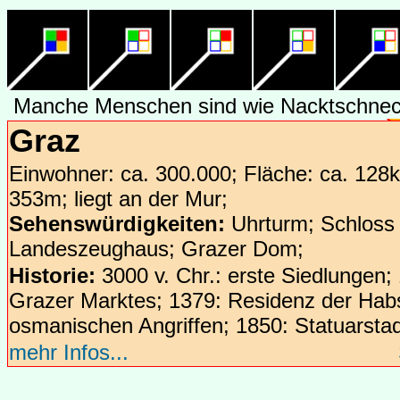
Hannover
Braunschweig
Manche Menschen sind wie Nacktschnecke
Graz
Einwohner: ca. 300.000; Fläche: ca. 128
353m; liegt an der Mur;
Sehenswürdigkeiten:
Uhrturm; Schloss 
Landeszeughaus; Grazer Dom;
Kassel
Historie:
3000 v. Chr.: erste Siedlungen;
Grazer Marktes; 1379: Residenz der Habs
Erfurt
osmanischen Angriffen; 1850: Statuarsta
mehr Infos...