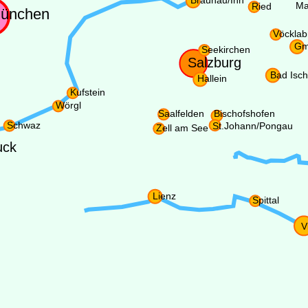
Braunau/Inn
Ma
Ried
ünchen
Vöcklab
Gm
Seekirchen
Salzburg
Bad Isch
Hallein
Kufstein
Wörgl
Saalfelden
Bischofshofen
Schwaz
St.Johann/Pongau
Zell am See
uck
Lienz
Spittal
V