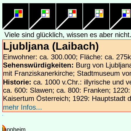
Kassel
Viele sind glücklich, wissen es aber nicht
Ljubljana (Laibach)
Einwohner: ca. 300.000; Fläche: ca. 275k
Sehenswürdigkeiten:
Burg von Ljubljan
mit Franziskanerkirche; Stadtmuseum von L
Historie:
ca. 1000 v.Chr.: illyrische und 
ca. 600: Slawen; ca. 800: Franken; 1220:
aden
Frankfurt/Main
Kaisertum Österreich; 1929: Hauptstadt 
z
mehr Infos...
Mannheim