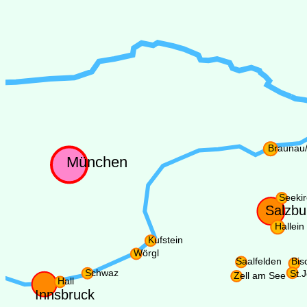
Braunau/
München
Seeki
Salzbu
Hallein
Kufstein
Wörgl
Saalfelden
Bis
Schwaz
St.
Zell am See
Hall
Innsbruck