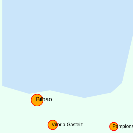
Bilbao
Vitoria-Gasteiz
Pamplon