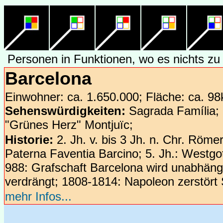
Personen in Funktionen, wo es nichts zu 
gäbe.
Barcelona
Einwohner: ca. 1.650.000; Fläche: ca. 98
Sehenswürdigkeiten:
Sagrada Família; 
"Grünes Herz" Montjuïc;
Historie:
2. Jh. v. bis 3 Jh. n. Chr. Röme
Paterna Faventia Barcino; 5. Jh.: Westgo
988: Grafschaft Barcelona wird unabhän
verdrängt; 1808-1814: Napoleon zerstört 
mehr Infos...