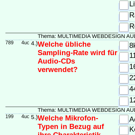
L
R
R
Thema: MULTIMEDIA WEBDESIGN A
789
4uc
4.)
Welche übliche
8
Sampling-Rate wird für
1
Audio-CDs
1
verwendet?
2
4
1
Thema: MULTIMEDIA WEBDESIGN A
199
4uc
5.)
Welche Mikrofon-
A
Typen in Bezug auf
K
ihre Charakteristik