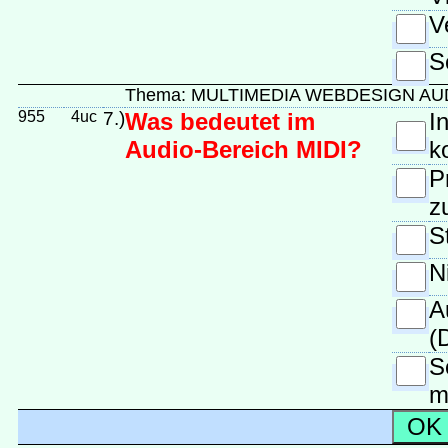
V
S
Thema: MULTIMEDIA WEBDESIGN A
955
4uc
7.)
Was bedeutet im
I
Audio-Bereich MIDI?
k
P
z
S
N
A
(
S
m