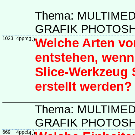
Thema: MULTIME
GRAFIK PHOTOSH
1023
4ppm
3.)
Welche Arten vo
entstehen, wenn
Slice-Werkzeug 
erstellt werden?
Thema: MULTIME
GRAFIK PHOTOS
669
4ppcl
4.)