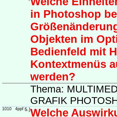
Welche Einheit
in Photoshop be
Größenänderun
Objekten im Opt
Bedienfeld mit H
Kontextmenüs a
werden?
Thema: MULTIME
GRAFIK PHOTOS
1010
4ppf
5.)
Welche Auswirk