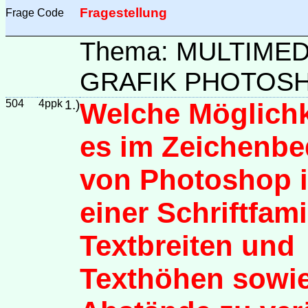
Fragestellung
Frage
Code
Thema: MULTIME
GRAFIK PHOTOSH
504
4ppk
1.)
Welche Möglichk
es im Zeichenbe
von Photoshop 
einer Schriftfami
Textbreiten und
Texthöhen sowi