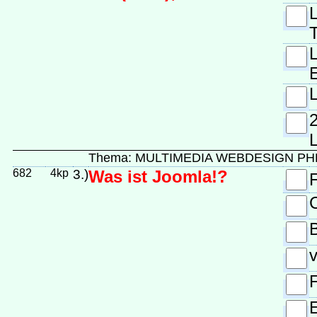
T
E
L
L
Thema: MULTIMEDIA WEBDESIGN PH
682
4kp
3.)
Was ist Joomla!?