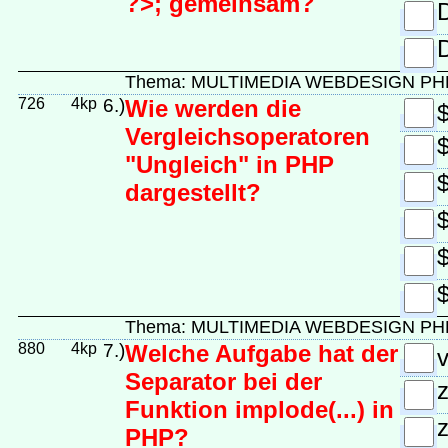
?>; gemeinsam?
D
D
Thema: MULTIMEDIA WEBDESIGN PH
726
4kp
6.)
Wie werden die
$
Vergleichsoperatoren
"Ungleich" in PHP
$
dargestellt?
Thema: MULTIMEDIA WEBDESIGN PH
880
4kp
7.)
Welche Aufgabe hat der
v
Separator bei der
z
Funktion implode(...) in
z
PHP?