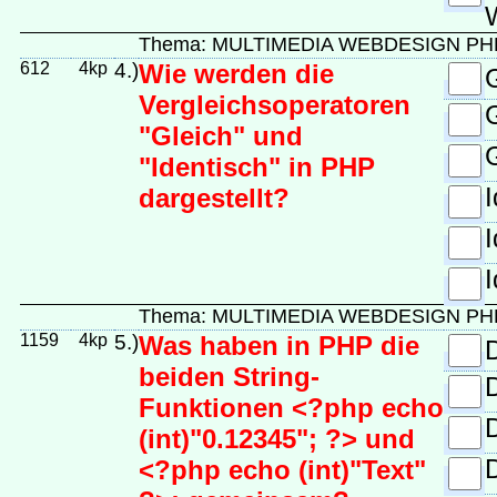
Thema: MULTIMEDIA WEBDESIGN PH
612
4kp
4.)
Wie werden die
Vergleichsoperatoren
G
"Gleich" und
G
"Identisch" in PHP
I
dargestellt?
I
I
Thema: MULTIMEDIA WEBDESIGN PH
1159
4kp
5.)
Was haben in PHP die
beiden String-
Funktionen <?php echo
(int)"0.12345"; ?> und
<?php echo (int)"Text"