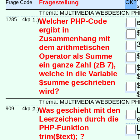
Fragestellung
OK?
Frage
Code
s
Thema: MULTIMEDIA WEBDESIGN PH
1285
4kp
1.)
Welcher PHP-Code
ergibt in
Zusammenhang mit
dem arithmetischen
Operator als Summe
ein ganze Zahl (zB 7),
welche in die Variable
$summe geschrieben
wird?
Thema: MULTIMEDIA WEBDESIGN PH
909
4kp
2.)
Was geschieht mit den
Leerzeichen durch die
e
PHP-Funktion
trim($text); ?
T