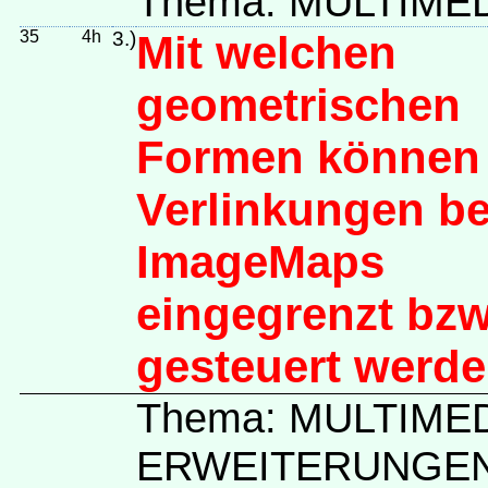
Thema: MULTIME
35
4h
3.)
Mit welchen
geometrischen
Formen können
Verlinkungen be
ImageMaps
eingegrenzt bzw
gesteuert werd
Thema: MULTIME
ERWEITERUNGE