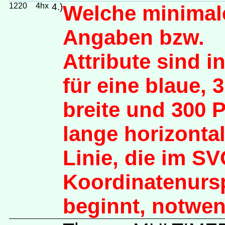
1220
4hx
4.)
Welche minimal
Angaben bzw.
Attribute sind 
für eine blaue, 3
breite und 300 P
lange horizonta
Linie, die im SV
Koordinatenurs
beginnt, notwe