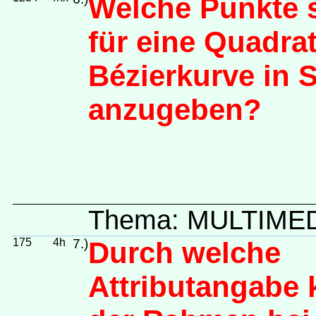
Welche Punkte 
für eine Quadra
Bézierkurve in 
anzugeben?
Thema: MULTIME
175
4h
7.)
Durch welche
Attributangabe 