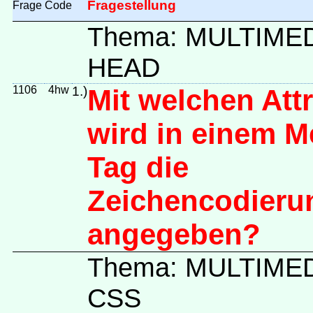
Fragestellung
Frage
Code
Thema: MULTIME
HEAD
1106
4hw
1.)
Mit welchen Attr
wird in einem M
Tag die
Zeichencodieru
angegeben?
Thema: MULTIME
CSS