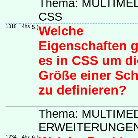
Thema: MULTIME
CSS
1318
4hs
5.)
Welche
Eigenschaften g
es in CSS um di
Größe einer Schr
zu definieren?
Thema: MULTIME
ERWEITERUNGE
1234
4hx
6.)