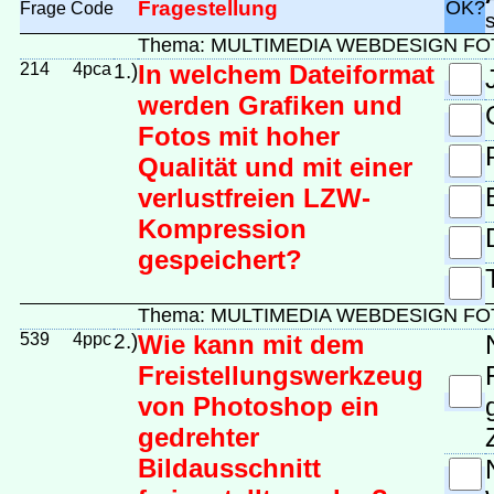
Fragestellung
OK?
Frage
Code
s
Thema: MULTIMEDIA WEBDESIGN F
214
4pca
1.)
In welchem Dateiformat
werden Grafiken und
Fotos mit hoher
Qualität und mit einer
verlustfreien LZW-
Kompression
gespeichert?
Thema: MULTIMEDIA WEBDESIGN 
539
4ppc
2.)
Wie kann mit dem
Freistellungswerkzeug
von Photoshop ein
gedrehter
Bildausschnitt