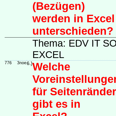
(Bezügen)
werden in Excel
unterschieden?
Thema: EDV IT 
EXCEL
776
3noe
6.)
Welche
Voreinstellunge
für Seitenrände
gibt es in