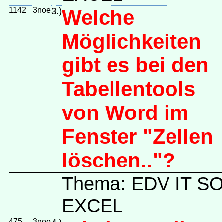
1142
3noe
3.)
Welche
Möglichkeiten
gibt es bei den
Tabellentools
von Word im
Fenster "Zellen
löschen.."?
Thema: EDV IT 
EXCEL
475
3noe