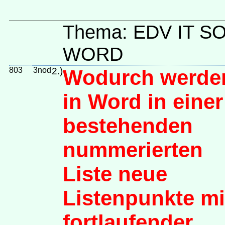
Thema: EDV IT 
WORD
803
3nod
2.)
Wodurch werde
in Word in einer
bestehenden
nummerierten
Liste neue
Listenpunkte mi
fortlaufender