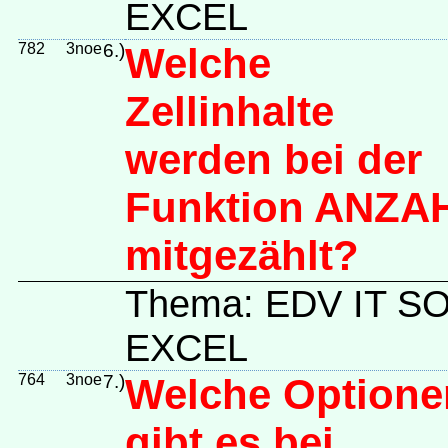
EXCEL
782
3noe
6.)
Welche
Zellinhalte
werden bei der
Funktion ANZA
mitgezählt?
Thema: EDV IT 
EXCEL
764
3noe
7.)
Welche Optione
gibt es bei